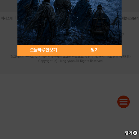
로그인
PC버전
전체앱
|
|
|
|
|
회사소개
이용약관
개인정보 처리방침
청소년 보호정책
불법촬영물 신고센터
제휴광고문의
사업자등록번호:119-86-61101 (주)스마트나우 대표이사:송현두
주소: 서울시 금천구 가산디지털1로 171 연락처:063-284-8635 팩스:02-6265-0377
청소년보호책임자:김동욱
desk@hungryapp.co.kr
등록번호:서울아02322 | 등록일자:2016년4월25일
발행인:(주)스마트나우 송현두 | 편집인:김동욱
오늘하루 안보기
닫기
헝그리앱의 콘텐츠 및 기사는 저작권법의 보호를 받으므로, 무단 전재, 복사, 배포 등을 금합니다.
Copyright (c) HungryApp All Rights Reserved.