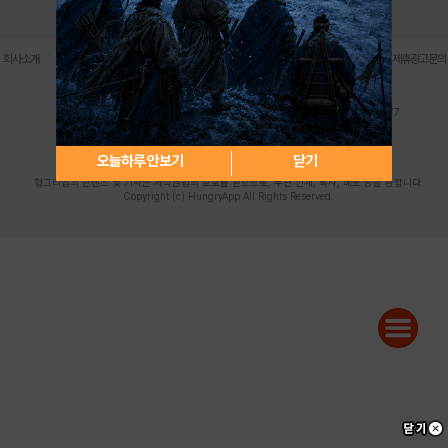
로그인
PC버전
전체앱
|
|
|
|
|
회사소개
이용약관
개인정보 처리방침
청소년 보호정책
불법촬영물 신고센터
제휴광고문의
사업자등록번호:119-86-61101 (주)스마트나우 대표이사:송현두
주소: 서울시 금천구 가산디지털1로 171 연락처:063-284-8635 팩스:02-6265-0377
청소년보호책임자:김동욱
desk@hungryapp.co.kr
등록번호:서울아02322 | 등록일자:2016년4월25일
발행인:(주)스마트나우 송현두 | 편집인:김동욱
오늘하루 안보기
닫기
헝그리앱의 콘텐츠 및 기사는 저작권법의 보호를 받으므로, 무단 전재, 복사, 배포 등을 금합니다.
Copyright (c) HungryApp All Rights Reserved.