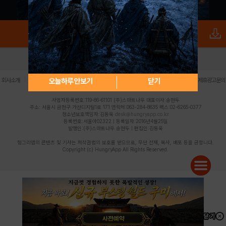
로그인
PC버전
전체앱
|
|
|
|
|
오늘하루 안보기
닫기
회사소개
이용약관
개인정보 처리방침
청소년 보호정책
불법촬영물 신고센터
제휴광고문의
사업자등록번호:119-86-61101 (주)스마트나우 대표이사:송현두
주소: 서울시 금천구 가산디지털1로 171 연락처:063-284-8635 팩스:02-6265-0377
청소년보호책임자:김동욱
desk@hungryapp.co.kr
등록번호:서울아02322 | 등록일자:2016년4월25일
발행인:(주)스마트나우 송현두 | 편집인:김동욱
헝그리앱의 콘텐츠 및 기사는 저작권법의 보호를 받으므로, 무단 전재, 복사, 배포 등을 금합니다.
Copyright (c) HungryApp All Rights Reserved.