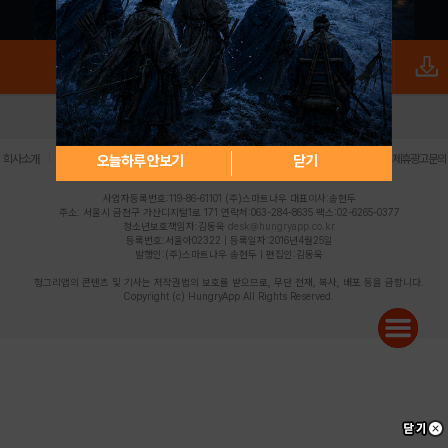
로그인
PC버전
전체앱
|
|
|
|
|
오늘하루 안보기
닫기
회사소개
이용약관
개인정보 처리방침
청소년 보호정책
불법촬영물 신고센터
제휴광고문의
사업자등록번호:119-86-61101 (주)스마트나우 대표이사:송현두
주소: 서울시 금천구 가산디지털1로 171 연락처:063-284-8635 팩스:02-6265-0377
청소년보호책임자:김동욱
desk@hungryapp.co.kr
등록번호:서울아02322 | 등록일자:2016년4월25일
발행인:(주)스마트나우 송현두 | 편집인:김동욱
헝그리앱의 콘텐츠 및 기사는 저작권법의 보호를 받으므로, 무단 전재, 복사, 배포 등을 금합니다.
Copyright (c) HungryApp All Rights Reserved.