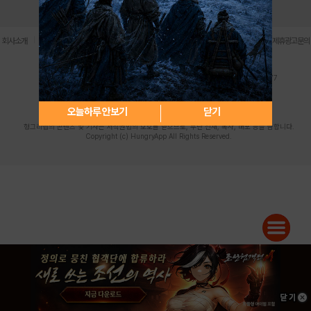
로그인
PC버전
전체앱
|
|
|
|
|
회사소개
이용약관
개인정보 처리방침
청소년 보호정책
불법촬영물 신고센터
제휴광고문의
사업자등록번호:119-86-61101 (주)스마트나우 대표이사:송현두
주소: 서울시 금천구 가산디지털1로 171 연락처:063-284-8635 팩스:02-6265-0377
청소년보호책임자:김동욱
desk@hungryapp.co.kr
등록번호:서울아02322 | 등록일자:2016년4월25일
발행인:(주)스마트나우 송현두 | 편집인:김동욱
오늘하루 안보기
닫기
헝그리앱의 콘텐츠 및 기사는 저작권법의 보호를 받으므로, 무단 전재, 복사, 배포 등을 금합니다.
Copyright (c) HungryApp All Rights Reserved.