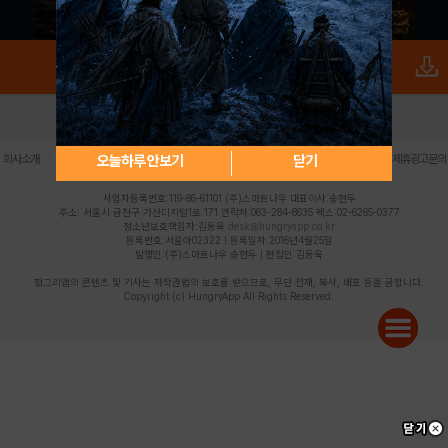
로그인
PC버전
전체앱
|
|
|
|
|
오늘하루 안보기
닫기
회사소개
이용약관
개인정보 처리방침
청소년 보호정책
불법촬영물 신고센터
제휴광고문의
사업자등록번호:119-86-61101 (주)스마트나우 대표이사:송현두
주소: 서울시 금천구 가산디지털1로 171 연락처:063-284-8635 팩스:02-6265-0377
청소년보호책임자:김동욱
desk@hungryapp.co.kr
등록번호:서울아02322 | 등록일자:2016년4월25일
발행인:(주)스마트나우 송현두 | 편집인:김동욱
헝그리앱의 콘텐츠 및 기사는 저작권법의 보호를 받으므로, 무단 전재, 복사, 배포 등을 금합니다.
Copyright (c) HungryApp All Rights Reserved.