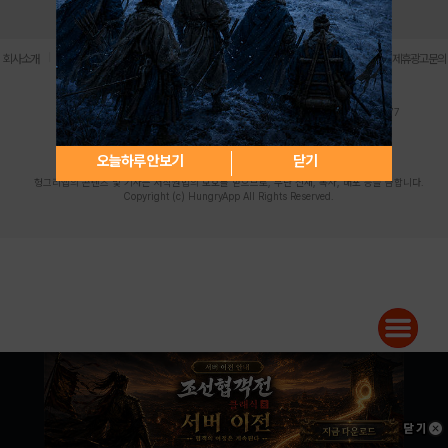
로그인
PC버전
전체앱
|
|
|
|
|
회사소개
이용약관
개인정보 처리방침
청소년 보호정책
불법촬영물 신고센터
제휴광고문의
사업자등록번호:119-86-61101 (주)스마트나우 대표이사:송현두
주소: 서울시 금천구 가산디지털1로 171 연락처:063-284-8635 팩스:02-6265-0377
청소년보호책임자:김동욱
desk@hungryapp.co.kr
등록번호:서울아02322 | 등록일자:2016년4월25일
발행인:(주)스마트나우 송현두 | 편집인:김동욱
오늘하루 안보기
닫기
헝그리앱의 콘텐츠 및 기사는 저작권법의 보호를 받으므로, 무단 전재, 복사, 배포 등을 금합니다.
Copyright (c) HungryApp All Rights Reserved.