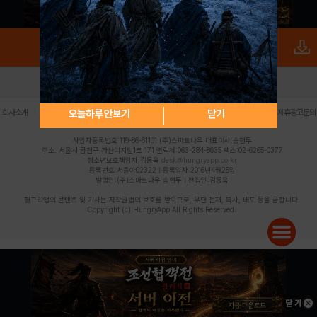
로그인
PC버전
전체앱
|
|
|
|
|
오늘하루 안보기
닫기
회사소개
이용약관
개인정보 처리방침
청소년 보호정책
불법촬영물 신고센터
제휴광고문의
사업자등록번호:119-86-61101 (주)스마트나우 대표이사:송현두
주소: 서울시 금천구 가산디지털1로 171 연락처:063-284-8635 팩스:02-6265-0377
청소년보호책임자:김동욱
desk@hungryapp.co.kr
등록번호:서울아02322 | 등록일자:2016년4월25일
발행인:(주)스마트나우 송현두 | 편집인:김동욱
헝그리앱의 콘텐츠 및 기사는 저작권법의 보호를 받으므로, 무단 전재, 복사, 배포 등을 금합니다.
Copyright (c) HungryApp All Rights Reserved.