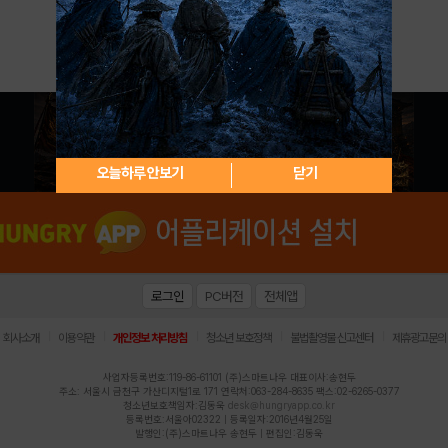
아이디 / 비밀번호 찾기
회원가입
오늘하루 안보기
닫기
로그인
PC버전
전체앱
|
|
|
|
|
회사소개
이용약관
개인정보 처리방침
청소년 보호정책
불법촬영물 신고센터
제휴광고문의
사업자등록번호:119-86-61101 (주)스마트나우 대표이사:송현두
주소: 서울시 금천구 가산디지털1로 171 연락처:063-284-8635 팩스:02-6265-0377
청소년보호책임자:김동욱
desk@hungryapp.co.kr
등록번호:서울아02322 | 등록일자:2016년4월25일
발행인:(주)스마트나우 송현두 | 편집인:김동욱