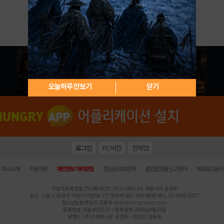
아이디 / 비밀번호 찾기
회원가입
오늘하루 안보기
닫기
로그인
PC버전
전체앱
|
|
|
|
|
회사소개
이용약관
개인정보 처리방침
청소년 보호정책
불법촬영물 신고센터
제휴광고문의
사업자등록번호:119-86-61101 (주)스마트나우 대표이사:송현두
주소: 서울시 금천구 가산디지털1로 171 연락처:063-284-8635 팩스:02-6265-0377
청소년보호책임자:김동욱
desk@hungryapp.co.kr
등록번호:서울아02322 | 등록일자:2016년4월25일
발행인:(주)스마트나우 송현두 | 편집인:김동욱