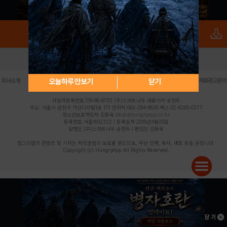
로그인
PC버전
전체앱
|
|
|
|
|
오늘하루 안보기
닫기
회사소개
이용약관
개인정보 처리방침
청소년 보호정책
불법촬영물 신고센터
제휴광고문의
사업자등록번호:119-86-61101 (주)스마트나우 대표이사:송현두
주소: 서울시 금천구 가산디지털1로 171 연락처:063-284-8635 팩스:02-6265-0377
청소년보호책임자:김동욱
desk@hungryapp.co.kr
등록번호:서울아02322 | 등록일자:2016년4월25일
발행인:(주)스마트나우 송현두 | 편집인:김동욱
헝그리앱의 콘텐츠 및 기사는 저작권법의 보호를 받으므로, 무단 전재, 복사, 배포 등을 금합니다.
Copyright (c) HungryApp All Rights Reserved.