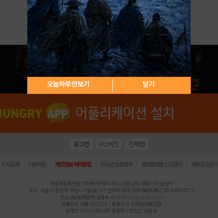
아이디 / 비밀번호 찾기
회원가입
오늘하루 안보기
닫기
로그인
PC버전
전체앱
|
|
|
|
|
회사소개
이용약관
개인정보 처리방침
청소년 보호정책
불법촬영물 신고센터
제휴광고문의
사업자등록번호:119-86-61101 (주)스마트나우 대표이사:송현두
주소: 서울시 금천구 가산디지털1로 171 연락처:063-284-8635 팩스:02-6265-0377
청소년보호책임자:김동욱
desk@hungryapp.co.kr
등록번호:서울아02322 | 등록일자:2016년4월25일
발행인:(주)스마트나우 송현두 | 편집인:김동욱