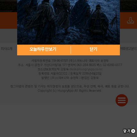
로그인
PC버전
전체앱
|
|
|
|
|
오늘하루 안보기
닫기
회사소개
이용약관
개인정보 처리방침
청소년 보호정책
불법촬영물 신고센터
제휴광고문의
사업자등록번호:119-86-61101 (주)스마트나우 대표이사:송현두
주소: 서울시 금천구 가산디지털1로 171 연락처:063-284-8635 팩스:02-6265-0377
청소년보호책임자:김동욱
desk@hungryapp.co.kr
등록번호:서울아02322 | 등록일자:2016년4월25일
발행인:(주)스마트나우 송현두 | 편집인:김동욱
헝그리앱의 콘텐츠 및 기사는 저작권법의 보호를 받으므로, 무단 전재, 복사, 배포 등을 금합니다.
Copyright (c) HungryApp All Rights Reserved.