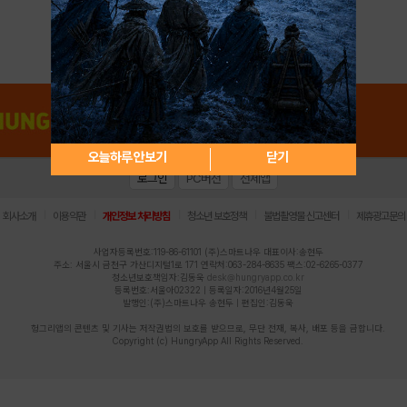
아이디 / 비밀번호 찾기
회원가입
오늘하루 안보기
닫기
로그인
PC버전
전체앱
|
|
|
|
|
회사소개
이용약관
개인정보 처리방침
청소년 보호정책
불법촬영물 신고센터
제휴광고문의
사업자등록번호:119-86-61101 (주)스마트나우 대표이사:송현두
주소: 서울시 금천구 가산디지털1로 171 연락처:063-284-8635 팩스:02-6265-0377
청소년보호책임자:김동욱
desk@hungryapp.co.kr
등록번호:서울아02322 | 등록일자:2016년4월25일
발행인:(주)스마트나우 송현두 | 편집인:김동욱
헝그리앱의 콘텐츠 및 기사는 저작권법의 보호를 받으므로, 무단 전재, 복사, 배포 등을 금합니다.
Copyright (c) HungryApp All Rights Reserved.