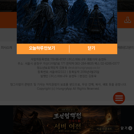
로그인
PC버전
전체앱
|
|
|
|
|
오늘하루 안보기
닫기
회사소개
이용약관
개인정보 처리방침
청소년 보호정책
불법촬영물 신고센터
제휴광고문의
사업자등록번호:119-86-61101 (주)스마트나우 대표이사:송현두
주소: 서울시 금천구 가산디지털1로 171 연락처:063-284-8635 팩스:02-6265-0377
청소년보호책임자:김동욱
desk@hungryapp.co.kr
등록번호:서울아02322 | 등록일자:2016년4월25일
발행인:(주)스마트나우 송현두 | 편집인:김동욱
헝그리앱의 콘텐츠 및 기사는 저작권법의 보호를 받으므로, 무단 전재, 복사, 배포 등을 금합니다.
Copyright (c) HungryApp All Rights Reserved.