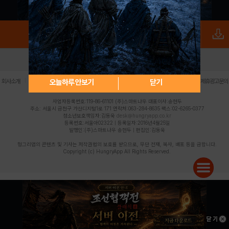
로그인
PC버전
전체앱
|
|
|
|
|
오늘하루 안보기
닫기
회사소개
이용약관
개인정보 처리방침
청소년 보호정책
불법촬영물 신고센터
제휴광고문의
사업자등록번호:119-86-61101 (주)스마트나우 대표이사:송현두
주소: 서울시 금천구 가산디지털1로 171 연락처:063-284-8635 팩스:02-6265-0377
청소년보호책임자:김동욱
desk@hungryapp.co.kr
등록번호:서울아02322 | 등록일자:2016년4월25일
발행인:(주)스마트나우 송현두 | 편집인:김동욱
헝그리앱의 콘텐츠 및 기사는 저작권법의 보호를 받으므로, 무단 전재, 복사, 배포 등을 금합니다.
Copyright (c) HungryApp All Rights Reserved.