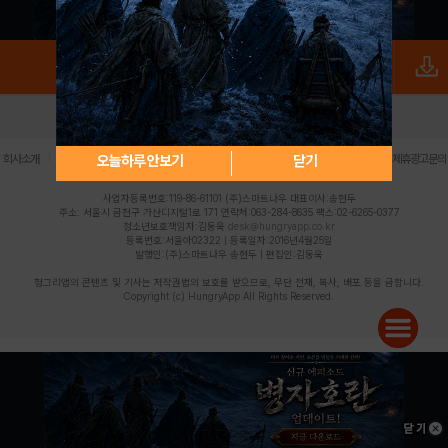
로그인
PC버전
전체앱
|
|
|
|
|
오늘하루 안보기
닫기
회사소개
이용약관
개인정보 처리방침
청소년 보호정책
불법촬영물 신고센터
제휴광고문의
사업자등록번호:119-86-61101 (주)스마트나우 대표이사:송현두
주소: 서울시 금천구 가산디지털1로 171 연락처:063-284-8635 팩스:02-6265-0377
청소년보호책임자:김동욱
desk@hungryapp.co.kr
등록번호:서울아02322 | 등록일자:2016년4월25일
발행인:(주)스마트나우 송현두 | 편집인:김동욱
헝그리앱의 콘텐츠 및 기사는 저작권법의 보호를 받으므로, 무단 전재, 복사, 배포 등을 금합니다.
Copyright (c) HungryApp All Rights Reserved.