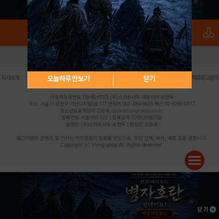
로그인
PC버전
전체앱
|
|
|
|
|
오늘하루 안보기
닫기
회사소개
이용약관
개인정보 처리방침
청소년 보호정책
불법촬영물 신고센터
제휴광고문의
사업자등록번호:119-86-61101 (주)스마트나우 대표이사:송현두
주소: 서울시 금천구 가산디지털1로 171 연락처:063-284-8635 팩스:02-6265-0377
청소년보호책임자:김동욱
desk@hungryapp.co.kr
등록번호:서울아02322 | 등록일자:2016년4월25일
발행인:(주)스마트나우 송현두 | 편집인:김동욱
헝그리앱의 콘텐츠 및 기사는 저작권법의 보호를 받으므로, 무단 전재, 복사, 배포 등을 금합니다.
Copyright (c) HungryApp All Rights Reserved.