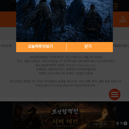
로그인
PC버전
전체앱
|
|
|
|
|
오늘하루 안보기
닫기
회사소개
이용약관
개인정보 처리방침
청소년 보호정책
불법촬영물 신고센터
제휴광고문의
사업자등록번호:119-86-61101 (주)스마트나우 대표이사:송현두
주소: 서울시 금천구 가산디지털1로 171 연락처:063-284-8635 팩스:02-6265-0377
청소년보호책임자:김동욱
desk@hungryapp.co.kr
등록번호:서울아02322 | 등록일자:2016년4월25일
발행인:(주)스마트나우 송현두 | 편집인:김동욱
헝그리앱의 콘텐츠 및 기사는 저작권법의 보호를 받으므로, 무단 전재, 복사, 배포 등을 금합니다.
Copyright (c) HungryApp All Rights Reserved.