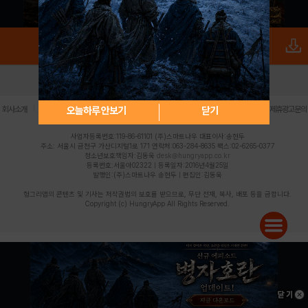
로그인
PC버전
전체앱
|
|
|
|
|
오늘하루 안보기
닫기
회사소개
이용약관
개인정보 처리방침
청소년 보호정책
불법촬영물 신고센터
제휴광고문의
사업자등록번호:119-86-61101 (주)스마트나우 대표이사:송현두
주소: 서울시 금천구 가산디지털1로 171 연락처:063-284-8635 팩스:02-6265-0377
청소년보호책임자:김동욱
desk@hungryapp.co.kr
등록번호:서울아02322 | 등록일자:2016년4월25일
발행인:(주)스마트나우 송현두 | 편집인:김동욱
헝그리앱의 콘텐츠 및 기사는 저작권법의 보호를 받으므로, 무단 전재, 복사, 배포 등을 금합니다.
Copyright (c) HungryApp All Rights Reserved.