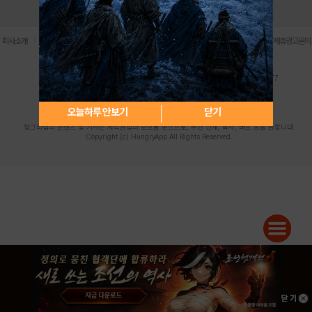
로그인
PC버전
전체앱
|
|
|
|
|
회사소개
이용약관
개인정보 처리방침
청소년 보호정책
불법촬영물 신고센터
제휴광고문의
사업자등록번호:119-86-61101 (주)스마트나우 대표이사:송현두
주소: 서울시 금천구 가산디지털1로 171 연락처:063-284-8635 팩스:02-6265-0377
청소년보호책임자:김동욱
desk@hungryapp.co.kr
등록번호:서울아02322 | 등록일자:2016년4월25일
발행인:(주)스마트나우 송현두 | 편집인:김동욱
오늘하루 안보기
닫기
헝그리앱의 콘텐츠 및 기사는 저작권법의 보호를 받으므로, 무단 전재, 복사, 배포 등을 금합니다.
Copyright (c) HungryApp All Rights Reserved.