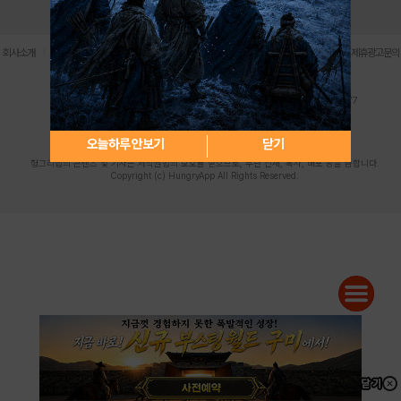
로그인
PC버전
전체앱
|
|
|
|
|
회사소개
이용약관
개인정보 처리방침
청소년 보호정책
불법촬영물 신고센터
제휴광고문의
사업자등록번호:119-86-61101 (주)스마트나우 대표이사:송현두
주소: 서울시 금천구 가산디지털1로 171 연락처:063-284-8635 팩스:02-6265-0377
청소년보호책임자:김동욱
desk@hungryapp.co.kr
등록번호:서울아02322 | 등록일자:2016년4월25일
발행인:(주)스마트나우 송현두 | 편집인:김동욱
오늘하루 안보기
닫기
헝그리앱의 콘텐츠 및 기사는 저작권법의 보호를 받으므로, 무단 전재, 복사, 배포 등을 금합니다.
Copyright (c) HungryApp All Rights Reserved.