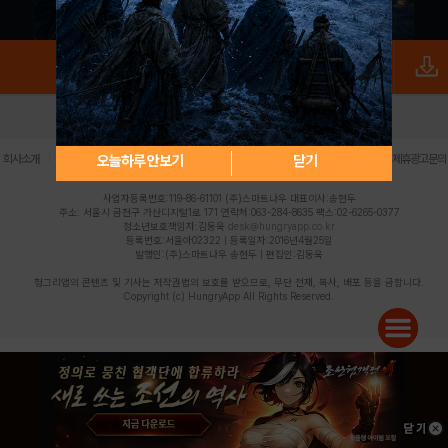
로그인
PC버전
전체앱
|
|
|
|
|
오늘하루 안보기
닫기
회사소개
이용약관
개인정보 처리방침
청소년 보호정책
불법촬영물 신고센터
제휴광고문의
사업자등록번호:119-86-61101 (주)스마트나우 대표이사:송현두
주소: 서울시 금천구 가산디지털1로 171 연락처:063-284-8635 팩스:02-6265-0377
청소년보호책임자:김동욱
desk@hungryapp.co.kr
등록번호:서울아02322 | 등록일자:2016년4월25일
발행인:(주)스마트나우 송현두 | 편집인:김동욱
헝그리앱의 콘텐츠 및 기사는 저작권법의 보호를 받으므로, 무단 전재, 복사, 배포 등을 금합니다.
Copyright (c) HungryApp All Rights Reserved.