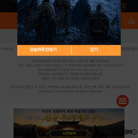
로그인
PC버전
전체앱
|
|
|
|
|
오늘하루 안보기
닫기
회사소개
이용약관
개인정보 처리방침
청소년 보호정책
불법촬영물 신고센터
제휴광고문의
사업자등록번호:119-86-61101 (주)스마트나우 대표이사:송현두
주소: 서울시 금천구 가산디지털1로 171 연락처:063-284-8635 팩스:02-6265-0377
청소년보호책임자:김동욱
desk@hungryapp.co.kr
등록번호:서울아02322 | 등록일자:2016년4월25일
발행인:(주)스마트나우 송현두 | 편집인:김동욱
헝그리앱의 콘텐츠 및 기사는 저작권법의 보호를 받으므로, 무단 전재, 복사, 배포 등을 금합니다.
Copyright (c) HungryApp All Rights Reserved.