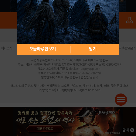
로그인
PC버전
전체앱
|
|
|
|
|
오늘하루 안보기
닫기
회사소개
이용약관
개인정보 처리방침
청소년 보호정책
불법촬영물 신고센터
제휴광고문의
사업자등록번호:119-86-61101 (주)스마트나우 대표이사:송현두
주소: 서울시 금천구 가산디지털1로 171 연락처:063-284-8635 팩스:02-6265-0377
청소년보호책임자:김동욱
desk@hungryapp.co.kr
등록번호:서울아02322 | 등록일자:2016년4월25일
발행인:(주)스마트나우 송현두 | 편집인:김동욱
헝그리앱의 콘텐츠 및 기사는 저작권법의 보호를 받으므로, 무단 전재, 복사, 배포 등을 금합니다.
Copyright (c) HungryApp All Rights Reserved.