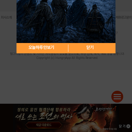
로그인
PC버전
전체앱
|
|
|
|
|
회사소개
이용약관
개인정보 처리방침
청소년 보호정책
불법촬영물 신고센터
제휴광고문의
사업자등록번호:119-86-61101 (주)스마트나우 대표이사:송현두
주소: 서울시 금천구 가산디지털1로 171 연락처:063-284-8635 팩스:02-6265-0377
청소년보호책임자:김동욱
desk@hungryapp.co.kr
등록번호:서울아02322 | 등록일자:2016년4월25일
발행인:(주)스마트나우 송현두 | 편집인:김동욱
오늘하루 안보기
닫기
헝그리앱의 콘텐츠 및 기사는 저작권법의 보호를 받으므로, 무단 전재, 복사, 배포 등을 금합니다.
Copyright (c) HungryApp All Rights Reserved.