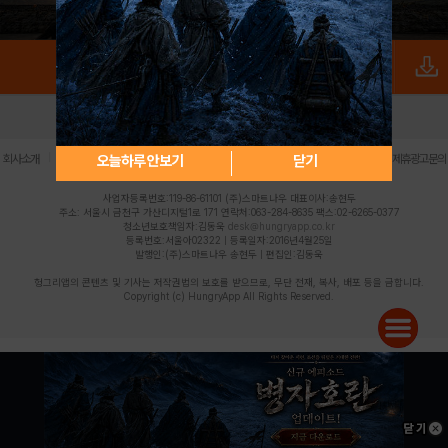
로그인
PC버전
전체앱
|
|
|
|
|
오늘하루 안보기
닫기
회사소개
이용약관
개인정보 처리방침
청소년 보호정책
불법촬영물 신고센터
제휴광고문의
사업자등록번호:119-86-61101 (주)스마트나우 대표이사:송현두
주소: 서울시 금천구 가산디지털1로 171 연락처:063-284-8635 팩스:02-6265-0377
청소년보호책임자:김동욱
desk@hungryapp.co.kr
등록번호:서울아02322 | 등록일자:2016년4월25일
발행인:(주)스마트나우 송현두 | 편집인:김동욱
헝그리앱의 콘텐츠 및 기사는 저작권법의 보호를 받으므로, 무단 전재, 복사, 배포 등을 금합니다.
Copyright (c) HungryApp All Rights Reserved.