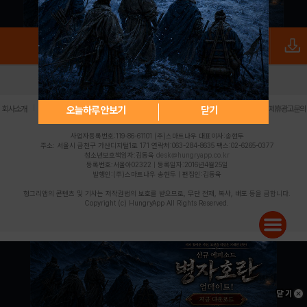
로그인
PC버전
전체앱
|
|
|
|
|
오늘하루 안보기
닫기
회사소개
이용약관
개인정보 처리방침
청소년 보호정책
불법촬영물 신고센터
제휴광고문의
사업자등록번호:119-86-61101 (주)스마트나우 대표이사:송현두
주소: 서울시 금천구 가산디지털1로 171 연락처:063-284-8635 팩스:02-6265-0377
청소년보호책임자:김동욱
desk@hungryapp.co.kr
등록번호:서울아02322 | 등록일자:2016년4월25일
발행인:(주)스마트나우 송현두 | 편집인:김동욱
헝그리앱의 콘텐츠 및 기사는 저작권법의 보호를 받으므로, 무단 전재, 복사, 배포 등을 금합니다.
Copyright (c) HungryApp All Rights Reserved.