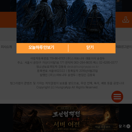
로그인
PC버전
전체앱
|
|
|
|
|
오늘하루 안보기
닫기
회사소개
이용약관
개인정보 처리방침
청소년 보호정책
불법촬영물 신고센터
제휴광고문의
사업자등록번호:119-86-61101 (주)스마트나우 대표이사:송현두
주소: 서울시 금천구 가산디지털1로 171 연락처:063-284-8635 팩스:02-6265-0377
청소년보호책임자:김동욱
desk@hungryapp.co.kr
등록번호:서울아02322 | 등록일자:2016년4월25일
발행인:(주)스마트나우 송현두 | 편집인:김동욱
헝그리앱의 콘텐츠 및 기사는 저작권법의 보호를 받으므로, 무단 전재, 복사, 배포 등을 금합니다.
Copyright (c) HungryApp All Rights Reserved.