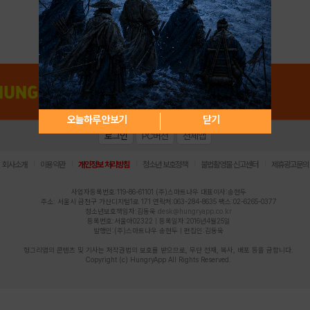
아이디 / 비밀번호 찾기
회원가입
오늘하루 안보기
닫기
로그인
PC버전
전체앱
|
|
|
|
|
회사소개
이용약관
개인정보 처리방침
청소년 보호정책
불법촬영물 신고센터
제휴광고문의
사업자등록번호:119-86-61101 (주)스마트나우 대표이사:송현두
주소: 서울시 금천구 가산디지털1로 171 연락처:063-284-8635 팩스:02-6265-0377
청소년보호책임자:김동욱
desk@hungryapp.co.kr
등록번호:서울아02322 | 등록일자:2016년4월25일
발행인:(주)스마트나우 송현두 | 편집인:김동욱
헝그리앱의 콘텐츠 및 기사는 저작권법의 보호를 받으므로, 무단 전재, 복사, 배포 등을 금합니다.
Copyright (c) HungryApp All Rights Reserved.