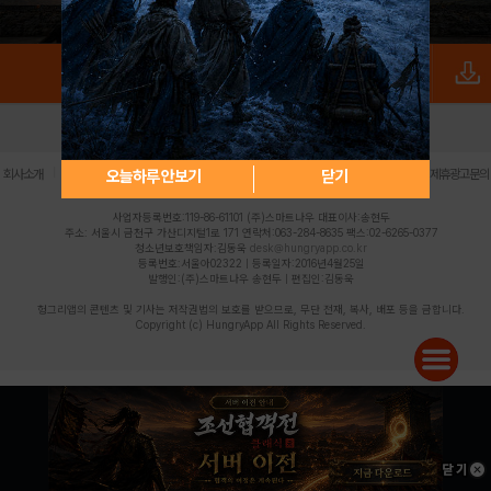
로그인
PC버전
전체앱
|
|
|
|
|
오늘하루 안보기
닫기
회사소개
이용약관
개인정보 처리방침
청소년 보호정책
불법촬영물 신고센터
제휴광고문의
사업자등록번호:119-86-61101 (주)스마트나우 대표이사:송현두
주소: 서울시 금천구 가산디지털1로 171 연락처:063-284-8635 팩스:02-6265-0377
청소년보호책임자:김동욱
desk@hungryapp.co.kr
등록번호:서울아02322 | 등록일자:2016년4월25일
발행인:(주)스마트나우 송현두 | 편집인:김동욱
헝그리앱의 콘텐츠 및 기사는 저작권법의 보호를 받으므로, 무단 전재, 복사, 배포 등을 금합니다.
Copyright (c) HungryApp All Rights Reserved.