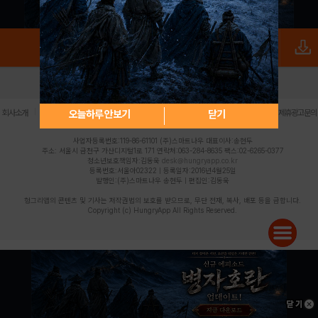
로그인
PC버전
전체앱
|
|
|
|
|
오늘하루 안보기
닫기
회사소개
이용약관
개인정보 처리방침
청소년 보호정책
불법촬영물 신고센터
제휴광고문의
사업자등록번호:119-86-61101 (주)스마트나우 대표이사:송현두
주소: 서울시 금천구 가산디지털1로 171 연락처:063-284-8635 팩스:02-6265-0377
청소년보호책임자:김동욱
desk@hungryapp.co.kr
등록번호:서울아02322 | 등록일자:2016년4월25일
발행인:(주)스마트나우 송현두 | 편집인:김동욱
헝그리앱의 콘텐츠 및 기사는 저작권법의 보호를 받으므로, 무단 전재, 복사, 배포 등을 금합니다.
Copyright (c) HungryApp All Rights Reserved.