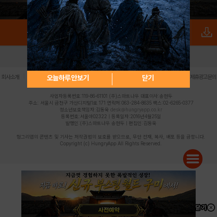
로그인
PC버전
전체앱
|
|
|
|
|
오늘하루 안보기
닫기
회사소개
이용약관
개인정보 처리방침
청소년 보호정책
불법촬영물 신고센터
제휴광고문의
사업자등록번호:119-86-61101 (주)스마트나우 대표이사:송현두
주소: 서울시 금천구 가산디지털1로 171 연락처:063-284-8635 팩스:02-6265-0377
청소년보호책임자:김동욱
desk@hungryapp.co.kr
등록번호:서울아02322 | 등록일자:2016년4월25일
발행인:(주)스마트나우 송현두 | 편집인:김동욱
헝그리앱의 콘텐츠 및 기사는 저작권법의 보호를 받으므로, 무단 전재, 복사, 배포 등을 금합니다.
Copyright (c) HungryApp All Rights Reserved.