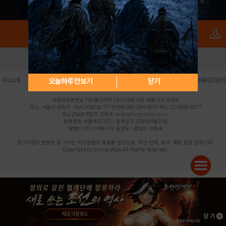
로그인
PC버전
전체앱
|
|
|
|
|
오늘하루 안보기
닫기
회사소개
이용약관
개인정보 처리방침
청소년 보호정책
불법촬영물 신고센터
제휴광고문의
사업자등록번호:119-86-61101 (주)스마트나우 대표이사:송현두
주소: 서울시 금천구 가산디지털1로 171 연락처:063-284-8635 팩스:02-6265-0377
청소년보호책임자:김동욱
desk@hungryapp.co.kr
등록번호:서울아02322 | 등록일자:2016년4월25일
발행인:(주)스마트나우 송현두 | 편집인:김동욱
헝그리앱의 콘텐츠 및 기사는 저작권법의 보호를 받으므로, 무단 전재, 복사, 배포 등을 금합니다.
Copyright (c) HungryApp All Rights Reserved.