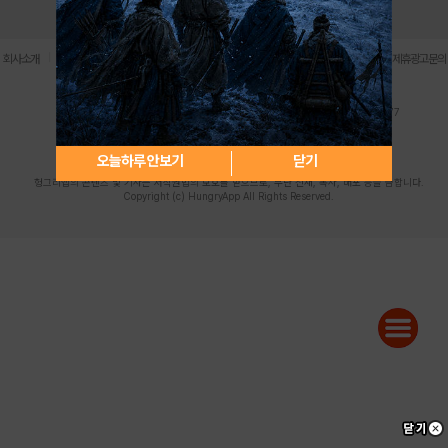
로그인
PC버전
전체앱
|
|
|
|
|
회사소개
이용약관
개인정보 처리방침
청소년 보호정책
불법촬영물 신고센터
제휴광고문의
사업자등록번호:119-86-61101 (주)스마트나우 대표이사:송현두
주소: 서울시 금천구 가산디지털1로 171 연락처:063-284-8635 팩스:02-6265-0377
청소년보호책임자:김동욱
desk@hungryapp.co.kr
등록번호:서울아02322 | 등록일자:2016년4월25일
발행인:(주)스마트나우 송현두 | 편집인:김동욱
오늘하루 안보기
닫기
헝그리앱의 콘텐츠 및 기사는 저작권법의 보호를 받으므로, 무단 전재, 복사, 배포 등을 금합니다.
Copyright (c) HungryApp All Rights Reserved.