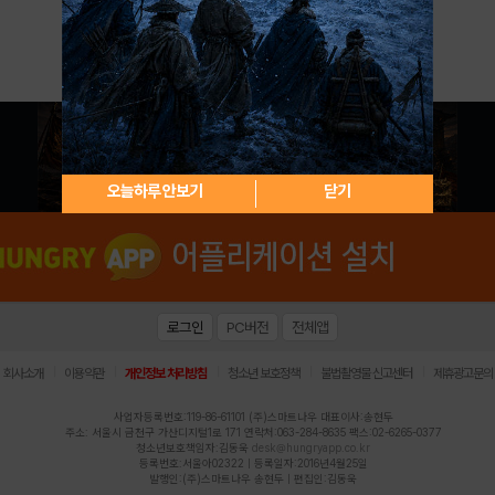
아이디 / 비밀번호 찾기
회원가입
오늘하루 안보기
닫기
로그인
PC버전
전체앱
|
|
|
|
|
회사소개
이용약관
개인정보 처리방침
청소년 보호정책
불법촬영물 신고센터
제휴광고문의
사업자등록번호:119-86-61101 (주)스마트나우 대표이사:송현두
주소: 서울시 금천구 가산디지털1로 171 연락처:063-284-8635 팩스:02-6265-0377
청소년보호책임자:김동욱
desk@hungryapp.co.kr
등록번호:서울아02322 | 등록일자:2016년4월25일
발행인:(주)스마트나우 송현두 | 편집인:김동욱