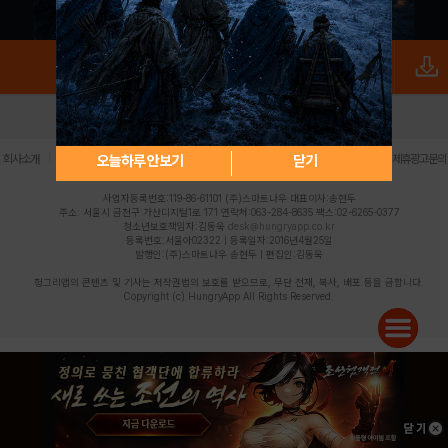
로그인
PC버전
전체앱
|
|
|
|
|
오늘하루 안보기
닫기
회사소개
이용약관
개인정보 처리방침
청소년 보호정책
불법촬영물 신고센터
제휴광고문의
사업자등록번호:119-86-61101 (주)스마트나우 대표이사:송현두
주소: 서울시 금천구 가산디지털1로 171 연락처:063-284-8635 팩스:02-6265-0377
청소년보호책임자:김동욱
desk@hungryapp.co.kr
등록번호:서울아02322 | 등록일자:2016년4월25일
발행인:(주)스마트나우 송현두 | 편집인:김동욱
헝그리앱의 콘텐츠 및 기사는 저작권법의 보호를 받으므로, 무단 전재, 복사, 배포 등을 금합니다.
Copyright (c) HungryApp All Rights Reserved.