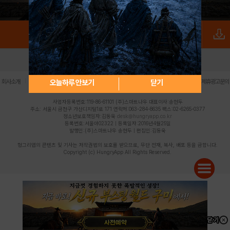
로그인
PC버전
전체앱
|
|
|
|
|
오늘하루 안보기
닫기
회사소개
이용약관
개인정보 처리방침
청소년 보호정책
불법촬영물 신고센터
제휴광고문의
사업자등록번호:119-86-61101 (주)스마트나우 대표이사:송현두
주소: 서울시 금천구 가산디지털1로 171 연락처:063-284-8635 팩스:02-6265-0377
청소년보호책임자:김동욱
desk@hungryapp.co.kr
등록번호:서울아02322 | 등록일자:2016년4월25일
발행인:(주)스마트나우 송현두 | 편집인:김동욱
헝그리앱의 콘텐츠 및 기사는 저작권법의 보호를 받으므로, 무단 전재, 복사, 배포 등을 금합니다.
Copyright (c) HungryApp All Rights Reserved.