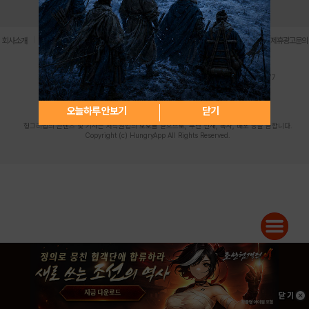
로그인
PC버전
전체앱
|
|
|
|
|
회사소개
이용약관
개인정보 처리방침
청소년 보호정책
불법촬영물 신고센터
제휴광고문의
사업자등록번호:119-86-61101 (주)스마트나우 대표이사:송현두
주소: 서울시 금천구 가산디지털1로 171 연락처:063-284-8635 팩스:02-6265-0377
청소년보호책임자:김동욱
desk@hungryapp.co.kr
등록번호:서울아02322 | 등록일자:2016년4월25일
발행인:(주)스마트나우 송현두 | 편집인:김동욱
오늘하루 안보기
닫기
헝그리앱의 콘텐츠 및 기사는 저작권법의 보호를 받으므로, 무단 전재, 복사, 배포 등을 금합니다.
Copyright (c) HungryApp All Rights Reserved.