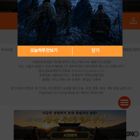
로그인
PC버전
전체앱
|
|
|
|
|
오늘하루 안보기
닫기
회사소개
이용약관
개인정보 처리방침
청소년 보호정책
불법촬영물 신고센터
제휴광고문의
사업자등록번호:119-86-61101 (주)스마트나우 대표이사:송현두
주소: 서울시 금천구 가산디지털1로 171 연락처:063-284-8635 팩스:02-6265-0377
청소년보호책임자:김동욱
desk@hungryapp.co.kr
등록번호:서울아02322 | 등록일자:2016년4월25일
발행인:(주)스마트나우 송현두 | 편집인:김동욱
헝그리앱의 콘텐츠 및 기사는 저작권법의 보호를 받으므로, 무단 전재, 복사, 배포 등을 금합니다.
Copyright (c) HungryApp All Rights Reserved.