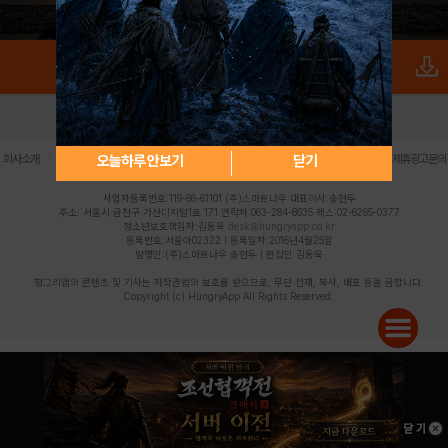
로그인
PC버전
전체앱
|
|
|
|
|
오늘하루 안보기
닫기
회사소개
이용약관
개인정보 처리방침
청소년 보호정책
불법촬영물 신고센터
제휴광고문의
사업자등록번호:119-86-61101 (주)스마트나우 대표이사:송현두
주소: 서울시 금천구 가산디지털1로 171 연락처:063-284-8635 팩스:02-6265-0377
청소년보호책임자:김동욱
desk@hungryapp.co.kr
등록번호:서울아02322 | 등록일자:2016년4월25일
발행인:(주)스마트나우 송현두 | 편집인:김동욱
헝그리앱의 콘텐츠 및 기사는 저작권법의 보호를 받으므로, 무단 전재, 복사, 배포 등을 금합니다.
Copyright (c) HungryApp All Rights Reserved.