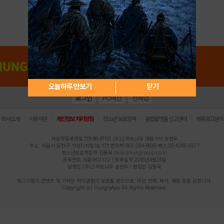
아이디 / 비밀번호 찾기
회원가입
오늘하루 안보기
닫기
로그인
PC버전
전체앱
|
|
|
|
|
회사소개
이용약관
개인정보 처리방침
청소년 보호정책
불법촬영물 신고센터
제휴광고문의
사업자등록번호:119-86-61101 (주)스마트나우 대표이사:송현두
주소: 서울시 금천구 가산디지털1로 171 연락처:063-284-8635 팩스:02-6265-0377
청소년보호책임자:김동욱
desk@hungryapp.co.kr
등록번호:서울아02322 | 등록일자:2016년4월25일
발행인:(주)스마트나우 송현두 | 편집인:김동욱
헝그리앱의 콘텐츠 및 기사는 저작권법의 보호를 받으므로, 무단 전재, 복사, 배포 등을 금합니다.
Copyright (c) HungryApp All Rights Reserved.