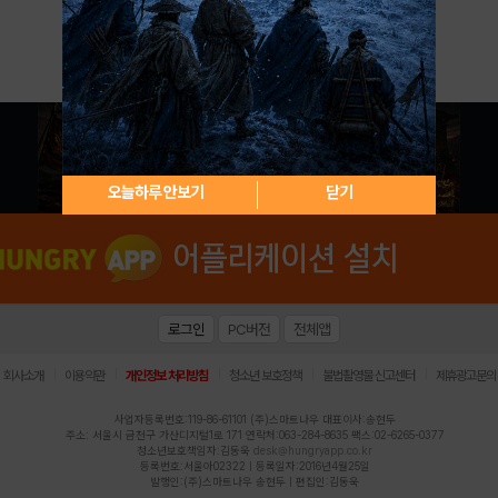
아이디 / 비밀번호 찾기
회원가입
오늘하루 안보기
닫기
로그인
PC버전
전체앱
|
|
|
|
|
회사소개
이용약관
개인정보 처리방침
청소년 보호정책
불법촬영물 신고센터
제휴광고문의
사업자등록번호:119-86-61101 (주)스마트나우 대표이사:송현두
주소: 서울시 금천구 가산디지털1로 171 연락처:063-284-8635 팩스:02-6265-0377
청소년보호책임자:김동욱
desk@hungryapp.co.kr
등록번호:서울아02322 | 등록일자:2016년4월25일
발행인:(주)스마트나우 송현두 | 편집인:김동욱