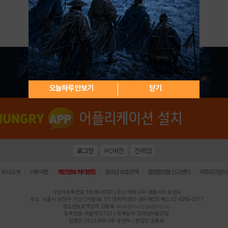
아이디 / 비밀번호 찾기
회원가입
오늘하루 안보기
닫기
로그인
PC버전
전체앱
|
|
|
|
|
회사소개
이용약관
개인정보 처리방침
청소년 보호정책
불법촬영물 신고센터
제휴광고문의
사업자등록번호:119-86-61101 (주)스마트나우 대표이사:송현두
주소: 서울시 금천구 가산디지털1로 171 연락처:063-284-8635 팩스:02-6265-0377
청소년보호책임자:김동욱
desk@hungryapp.co.kr
등록번호:서울아02322 | 등록일자:2016년4월25일
발행인:(주)스마트나우 송현두 | 편집인:김동욱