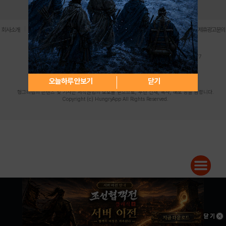
로그인
PC버전
전체앱
|
|
|
|
|
회사소개
이용약관
개인정보 처리방침
청소년 보호정책
불법촬영물 신고센터
제휴광고문의
사업자등록번호:119-86-61101 (주)스마트나우 대표이사:송현두
주소: 서울시 금천구 가산디지털1로 171 연락처:063-284-8635 팩스:02-6265-0377
청소년보호책임자:김동욱
desk@hungryapp.co.kr
등록번호:서울아02322 | 등록일자:2016년4월25일
발행인:(주)스마트나우 송현두 | 편집인:김동욱
오늘하루 안보기
닫기
헝그리앱의 콘텐츠 및 기사는 저작권법의 보호를 받으므로, 무단 전재, 복사, 배포 등을 금합니다.
Copyright (c) HungryApp All Rights Reserved.