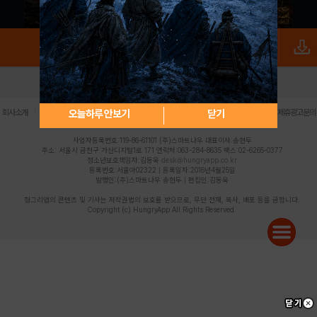
로그인
PC버전
전체앱
|
|
|
|
|
오늘하루 안보기
닫기
회사소개
이용약관
개인정보 처리방침
청소년 보호정책
불법촬영물 신고센터
제휴광고문의
사업자등록번호:119-86-61101 (주)스마트나우 대표이사:송현두
주소: 서울시 금천구 가산디지털1로 171 연락처:063-284-8635 팩스:02-6265-0377
청소년보호책임자:김동욱
desk@hungryapp.co.kr
등록번호:서울아02322 | 등록일자:2016년4월25일
발행인:(주)스마트나우 송현두 | 편집인:김동욱
헝그리앱의 콘텐츠 및 기사는 저작권법의 보호를 받으므로, 무단 전재, 복사, 배포 등을 금합니다.
Copyright (c) HungryApp All Rights Reserved.