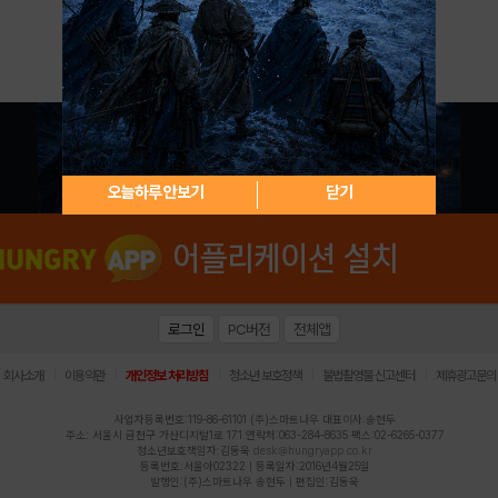
아이디 / 비밀번호 찾기
회원가입
오늘하루 안보기
닫기
로그인
PC버전
전체앱
|
|
|
|
|
회사소개
이용약관
개인정보 처리방침
청소년 보호정책
불법촬영물 신고센터
제휴광고문의
사업자등록번호:119-86-61101 (주)스마트나우 대표이사:송현두
주소: 서울시 금천구 가산디지털1로 171 연락처:063-284-8635 팩스:02-6265-0377
청소년보호책임자:김동욱
desk@hungryapp.co.kr
등록번호:서울아02322 | 등록일자:2016년4월25일
발행인:(주)스마트나우 송현두 | 편집인:김동욱