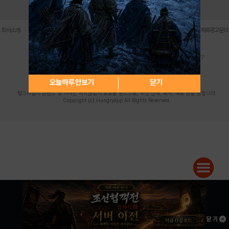
로그인
PC버전
전체앱
|
|
|
|
|
회사소개
이용약관
개인정보 처리방침
청소년 보호정책
불법촬영물 신고센터
제휴광고문의
사업자등록번호:119-86-61101 (주)스마트나우 대표이사:송현두
주소: 서울시 금천구 가산디지털1로 171 연락처:063-284-8635 팩스:02-6265-0377
청소년보호책임자:김동욱
desk@hungryapp.co.kr
등록번호:서울아02322 | 등록일자:2016년4월25일
발행인:(주)스마트나우 송현두 | 편집인:김동욱
오늘하루 안보기
닫기
헝그리앱의 콘텐츠 및 기사는 저작권법의 보호를 받으므로, 무단 전재, 복사, 배포 등을 금합니다.
Copyright (c) HungryApp All Rights Reserved.