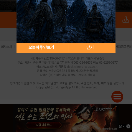
로그인
PC버전
전체앱
|
|
|
|
|
오늘하루 안보기
닫기
회사소개
이용약관
개인정보 처리방침
청소년 보호정책
불법촬영물 신고센터
제휴광고문의
사업자등록번호:119-86-61101 (주)스마트나우 대표이사:송현두
주소: 서울시 금천구 가산디지털1로 171 연락처:063-284-8635 팩스:02-6265-0377
청소년보호책임자:김동욱
desk@hungryapp.co.kr
등록번호:서울아02322 | 등록일자:2016년4월25일
발행인:(주)스마트나우 송현두 | 편집인:김동욱
헝그리앱의 콘텐츠 및 기사는 저작권법의 보호를 받으므로, 무단 전재, 복사, 배포 등을 금합니다.
Copyright (c) HungryApp All Rights Reserved.