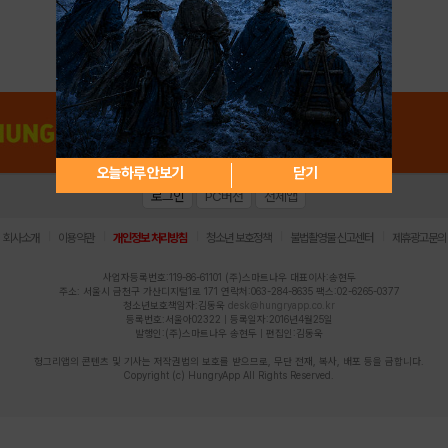
아이디 / 비밀번호 찾기
회원가입
오늘하루 안보기
닫기
로그인
PC버전
전체앱
|
|
|
|
|
회사소개
이용약관
개인정보 처리방침
청소년 보호정책
불법촬영물 신고센터
제휴광고문의
사업자등록번호:119-86-61101 (주)스마트나우 대표이사:송현두
주소: 서울시 금천구 가산디지털1로 171 연락처:063-284-8635 팩스:02-6265-0377
청소년보호책임자:김동욱
desk@hungryapp.co.kr
등록번호:서울아02322 | 등록일자:2016년4월25일
발행인:(주)스마트나우 송현두 | 편집인:김동욱
헝그리앱의 콘텐츠 및 기사는 저작권법의 보호를 받으므로, 무단 전재, 복사, 배포 등을 금합니다.
Copyright (c) HungryApp All Rights Reserved.